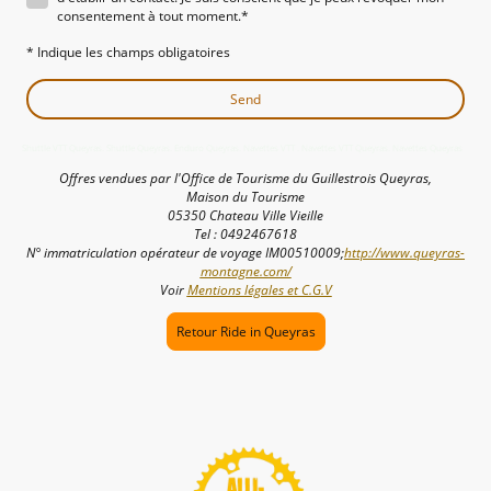
consentement à tout moment.
*
* Indique les champs obligatoires
Send
Shuttle VTT Queyras. Shuttle Queyras. Enduro Queyras. Navettes VTT . Navettes VTT Queyras. Navettes Queyras
Offres vendues par l'Office de Tourisme du Guillestrois Queyras,
Maison du Tourisme
05350 Chateau Ville Vieille
Tel : 0492467618
N° immatriculation opérateur de voyage IM00510009;
http://www.queyras-
montagne.com/
Voir
Mentions légales et C.G.V
Retour Ride in Queyras