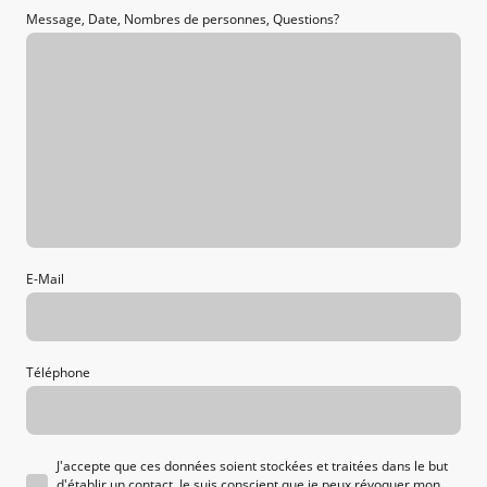
Message, Date, Nombres de personnes, Questions?
E-Mail
Téléphone
J'accepte que ces données soient stockées et traitées dans le but
d'établir un contact. Je suis conscient que je peux révoquer mon