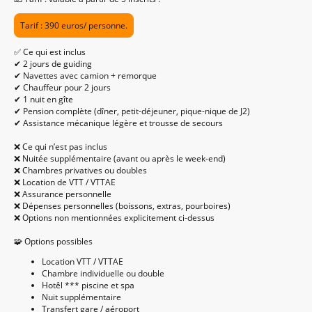
Tarif : 390 euros/ personne.
✅ Ce qui est inclus
✔ 2 jours de guiding
✔ Navettes avec camion + remorque
✔ Chauffeur pour 2 jours
✔ 1 nuit en gîte
✔ Pension complète (dîner, petit-déjeuner, pique-nique de J2)
✔ Assistance mécanique légère et trousse de secours
❌ Ce qui n’est pas inclus
❌ Nuitée supplémentaire (avant ou après le week-end)
❌ Chambres privatives ou doubles
❌ Location de VTT / VTTAE
❌ Assurance personnelle
❌ Dépenses personnelles (boissons, extras, pourboires)
❌ Options non mentionnées explicitement ci-dessus
🧩 Options possibles
Location VTT / VTTAE
Chambre individuelle ou double
Hotêl *** piscine et spa
Nuit supplémentaire
Transfert gare / aéroport