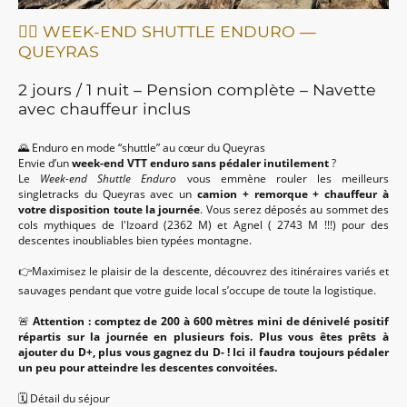
🚵‍♂️ WEEK-END SHUTTLE ENDURO —
QUEYRAS
2 jours / 1 nuit – Pension complète – Navette
avec chauffeur inclus
🌄 Enduro en mode “shuttle” au cœur du Queyras
Envie d’un
week-end VTT enduro sans pédaler inutilement
?
Le
Week-end Shuttle Enduro
vous emmène rouler les meilleurs
singletracks du Queyras avec un
camion + remorque + chauffeur à
votre disposition toute la journée
. Vous serez déposés au sommet des
cols mythiques de l'Izoard (2362 M) et Agnel ( 2743 M !!!) pour des
descentes inoubliables bien typées montagne.
👉Maximisez le plaisir de la descente, découvrez des itinéraires variés et
sauvages pendant que votre guide local s’occupe de toute la logistique.
🚨
Attention : comptez de 200 à 600 mètres mini de dénivelé positif
répartis sur la journée en plusieurs fois. Plus vous êtes prêts à
ajouter du D+, plus vous gagnez du D- ! Ici il faudra toujours pédaler
un peu pour atteindre les descentes convoitées.
🗓️ Détail du séjour