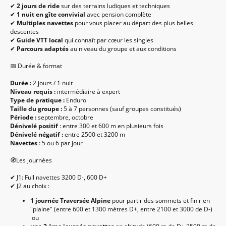
✔
2 jours de ride
sur des terrains ludiques et techniques
✔
1 nuit en gîte convivial
avec pension complète
✔
Multiples navettes
pour vous placer au départ des plus belles
descentes
✔
Guide VTT local
qui connaît par cœur les singles
✔
Parcours adaptés
au niveau du groupe et aux conditions
📅 Durée & format
Durée :
2 jours / 1 nuit
Niveau requis :
intermédiaire à expert
Type de pratique :
Enduro
Taille du groupe :
5 à 7 personnes (sauf groupes constitués)
Période :
septembre, octobre
Dénivelé positif
: entre 300 et 600 m en plusieurs fois
Dénivelé négatif :
entre 2500 et 3200 m
Navettes
: 5 ou 6 par jour
🧭Les journées
✔ J1: Full navettes 3200 D-, 600 D+
✔ J2 au choix :
1 journée Traversée Alpine
pour partir des sommets et finir en
"plaine" (entre 600 et 1300 mètres D+, entre 2100 et 3000 de D-)
ou