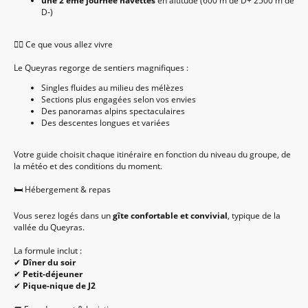
une 2 ème journée navettes
en altitude (600 m de D+ 2500 m de
D-)
🚵‍♂️ Ce que vous allez vivre
Le Queyras regorge de sentiers magnifiques :
Singles fluides au milieu des mélèzes
Sections plus engagées selon vos envies
Des panoramas alpins spectaculaires
Des descentes longues et variées
Votre guide choisit chaque itinéraire en fonction du niveau du groupe, de
la météo et des conditions du moment.
🛏 Hébergement & repas
Vous serez logés dans un
gîte confortable et convivial
, typique de la
vallée du Queyras.
La formule inclut :
✔
Dîner du soir
✔
Petit-déjeuner
✔
Pique-nique de J2