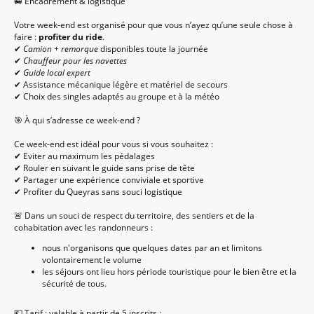
🚐 Encadrement & logistique
Votre week-end est organisé pour que vous n’ayez qu’une seule chose à
faire :
profiter du ride
.
✔
Camion + remorque
disponibles toute la journée
✔
Chauffeur pour les navettes
✔
Guide local expert
✔ Assistance mécanique légère et matériel de secours
✔ Choix des singles adaptés au groupe et à la météo
🎯 À qui s’adresse ce week-end ?
Ce week-end est idéal pour vous si vous souhaitez :
✔ Eviter au maximum les pédalages
✔ Rouler en suivant le guide sans prise de tête
✔ Partager une expérience conviviale et sportive
✔ Profiter du Queyras sans souci logistique
🚨 Dans un souci de respect du territoire, des sentiers et de la
cohabitation avec les randonneurs :
nous n'organisons que quelques dates par an et limitons
volontairement le volume
les séjours ont lieu hors période touristique pour le bien être et la
sécurité de tous.
💶 Tarif : valable à partir de 5 inscrits :