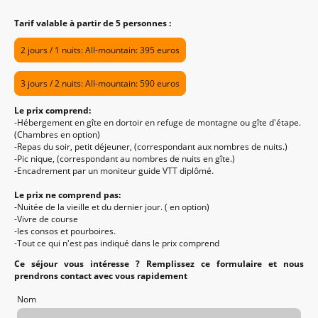
Tarif valable à partir de 5 personnes :
2 jours / 1 nuits: All-mountain: 395 euros
3 jours / 2 nuits: All-mountain: 590 euros
Le prix comprend:
-Hébergement en gîte en dortoir en refuge de montagne ou gîte d'étape.
(Chambres en option)
-Repas du soir, petit déjeuner, (correspondant aux nombres de nuits.)
-Pic nique, (correspondant au nombres de nuits en gîte.)
-Encadrement par un moniteur guide VTT diplômé.
Le prix ne comprend pas:
-Nuitée de la vieille et du dernier jour. ( en option)
-Vivre de course
-les consos et pourboires.
-Tout ce qui n'est pas indiqué dans le prix comprend
Ce séjour vous intéresse ? Remplissez ce formulaire et nous
prendrons contact avec vous rapidement
Nom