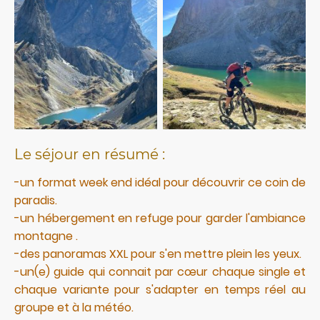
Le séjour en résumé :
-un format week end idéal pour découvrir ce coin de
paradis.
-un hébergement en refuge pour garder l'ambiance
montagne .
-des panoramas XXL pour s'en mettre plein les yeux.
-un(e) guide qui connait par cœur chaque single et
chaque variante pour s'adapter en temps réel au
groupe et à la météo.