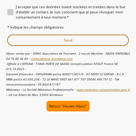
J'accepte que ces données soient stockées et traitées dans le but
d'établir un contact. Je suis conscient que je peux révoquer mon
consentement à tout moment.
*
* Indique les champs obligatoires
Send
Séjour vendu par : SERAC Association de Tourisme - 2 rue de Mortillet - 38000 GRENOBLE
04 76 86 46 84 -
contact@serac-montagne.com
Affiliée à L'APRIAM - 73800 PORTE DE SAVOIE immatriculation ATOUT France IM
073.10.0023 -
Garantie financière : GROUPAMA police 4000713451/0 - 93 NOISY LE GRAND - R.C.P. :
MMA police A3.056.234 - 72 LE MANS SIRET 441 871 787 00046 APE 7911Z - TVA
intracommunautaire : FR 8441871787
Médiateur : La Société Médiation Professionnelle –
www.mediateur-consommation-smp.fr
– 24 rue Albert de Mun, 33000 Bordeaux
Retour "Hautes Alpes"