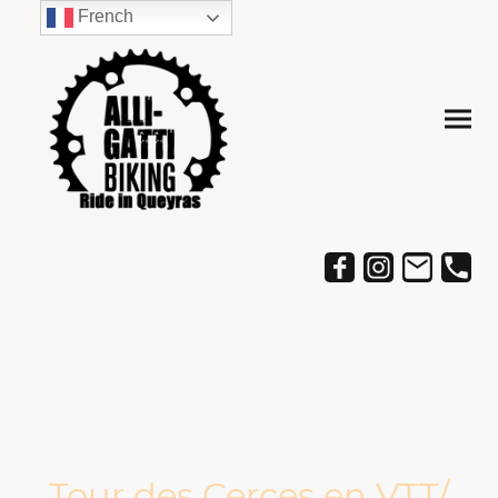
French
Tour des Cerces en VTT/