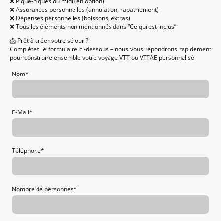
❌ Pique-niques du midi (en option)
❌ Assurances personnelles (annulation, rapatriement)
❌ Dépenses personnelles (boissons, extras)
❌ Tous les éléments non mentionnés dans “Ce qui est inclus”
📩 Prêt à créer votre séjour ?
Complétez le formulaire ci-dessous – nous vous répondrons rapidement
pour construire ensemble votre voyage VTT ou VTTAE personnalisé
Nom
*
E-Mail
*
Téléphone
*
Nombre de personnes
*