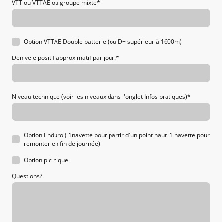
VTT ou VTTAE ou groupe mixte
*
Option VTTAE Double batterie (ou D+ supérieur à 1600m)
Dénivelé positif approximatif par jour.
*
Niveau technique (voir les niveaux dans l'onglet Infos pratiques)
*
Option Enduro ( 1navette pour partir d'un point haut, 1 navette pour
remonter en fin de journée)
Option pic nique
Questions?