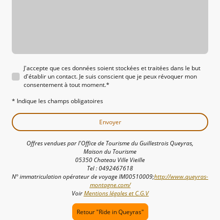
J'accepte que ces données soient stockées et traitées dans le but
d'établir un contact. Je suis conscient que je peux révoquer mon
consentement à tout moment.
*
* Indique les champs obligatoires
Envoyer
Offres vendues par l'Office de Tourisme du Guillestrois Queyras,
Maison du Tourisme
05350 Chateau Ville Vieille
Tel : 0492467618
N° immatriculation opérateur de voyage IM00510009;
http://www.queyras-
montagne.com/
Voir
Mentions légales et C.G.V
Retour "Ride in Queyras"