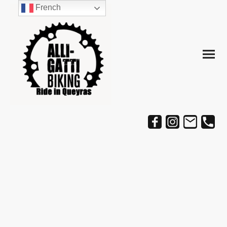
French
Séjour VTT/VTTAE 100%