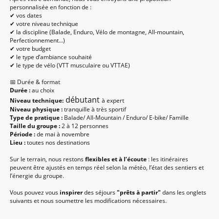
personnalisée en fonction de :
✔ vos dates
✔ votre niveau technique
✔ la discipline (Balade, Enduro, Vélo de montagne, All-mountain,
Perfectionnement...)
✔ votre budget
✔ le type d’ambiance souhaité
✔ le type de vélo (VTT musculaire ou VTTAE)
📅 Durée & format
Durée :
au choix
débutant
Niveau technique:
à expert
Niveau physique :
tranquille à très sportif
Type de pratique :
Balade/ All-Mountain / Enduro/ E-bike/ Famille
Taille du groupe :
2 à 12 personnes
Période :
de mai à novembre
Lieu :
toutes nos destinations
Sur le terrain, nous restons
flexibles et à l’écoute
: les itinéraires
peuvent être ajustés en temps réel selon la météo, l’état des sentiers et
l’énergie du groupe.
Vous pouvez vous
inspirer
des séjours
"prêts à partir"
dans les onglets
suivants et nous soumettre les modifications nécessaires.