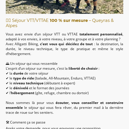
🚴‍♂️ Séjour VTT/VTTAE
100 % sur mesure
– Queyras &
Alpes
Vous avez envie d’un séjour VTT ou VTTAE
totalement personnalisé
,
adapté à vos envies, à votre niveau, à votre groupe et à votre planning ?
Avec Alligatti Biking,
c’est vous qui décidez de tout
: la destination, la
durée, le niveau technique, le type de pratique et même le style
d’hébergement.
🌄 Un séjour qui vous ressemble
L’esprit d’un séjour sur mesure, c’est la
liberté de choisir
:
✔ la
durée
de votre séjour
✔ le
type de ride
(balade, All-Mountain, Enduro, VTTAE)
✔ le
niveau technique
(débutant à expert)
✔ le
dénivelé
et le format des journées
✔ l’
hébergement
(gîte, refuge, chambre ou dortoir)
Nous sommes là pour vous
écouter, vous conseiller et construire
ensemble
le séjour qui vous fera rêver, du premier mail à la dernière
trace de roue sur les sentiers.
🛠 Comment ça se passe
Après votre demande, nous vous envoyons une proposition