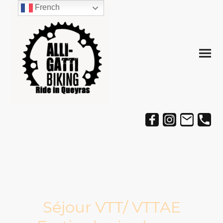
French
Séjour VTT/ VTTAE