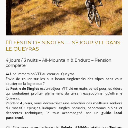
🚵‍♂️ FESTIN DE SINGLES — SÉJOUR VTT DANS
LE QUEYRAS
4 jours / 3 nuits – All-Mountain & Enduro – Pension
complète
🌄 Une immersion VTT au cœur du Queyras
Envie de rouler sur les plus beaux singletracks des Alpes sans vous
soucier de la logistique ?
Le
Festin de Singles
est un séjour VTT clé en main, pensé pour les riders
qui souhaitent profiter pleinement du terrain exceptionnel qu’offre le
Queyras.
Pendant
4 jours
, vous découvrirez une sélection des meilleurs sentiers
du massif : épingles ludiques, singles naturels, panoramas alpins et
descentes techniques, le tout accompagné par un
guide local
passionné
.
👉 Que vous soyez adepte de
Balade
, d’
All-Mountain
ou d’
Enduro