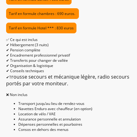
Tarif en formule chambres : 690 euros.
Tarif en formule Hotel *** : 830 euros
✅ Ce qui est inclus
✔ Hébergement (3 nuits)
✔ Pension complète
✔ Encadrement professionnel privatif
✔ Transferts pour changer de vallée
✔ Organisation & logistique
✔ Conseils techniques
rousse secours et mécanique légère, radio secours
✔T
portés par votre moniteur.
❌ Non inclus
Transport jusqu’au lieu de rendez-vous
Navettes Enduro avec chauffeur (en option)
Location de vélo / VAE
Assurance personnelle et annulation
Dépenses personnelles et pourboires
Consos en dehors des menus