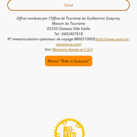
Send
Offres vendues par l'Office de Tourisme du Guillestrois Queyras,
Maison du Tourisme
05350 Chateau Ville Vieille
Tel : 0492467618
N° immatriculation opérateur de voyage IM00510009;
http://www.queyras-
montagne.com/
Voir
Mentions légales et C.G.V
Retour "Ride in Queyras"
Séjour VTT Queyras. Séjour All mountain Queyras. Séjour VTT. Séjour VTT
Alpes.
Séjour VTTAE Queyras. Séjour E-bike Queyras. Mountain biking. Vélo de
montagne . Vacances VTT . VTT Queyras. E bike Queyras