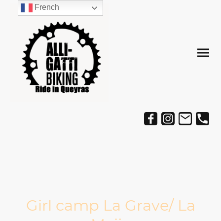
French
Girl camp La Grave/ La