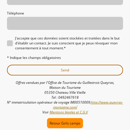
Téléphone
J'accepte que ces données soient stockées et traitées dans le but
d'établir un contact. Je suis conscient que je peux révoquer mon
consentement à tout moment.
*
* Indique les champs obligatoires
Send
Offres vendues par l'Office de Tourisme du Guillestrois Queyras,
Maison du Tourisme
05350 Chateau Ville Vieille
Tel : 0492467618
N° immatriculation opérateur de voyage IM00510009;
http://www.queyras-
montagne.com/
Voir
Mentions légales et C.G.V
Retour Girls camps