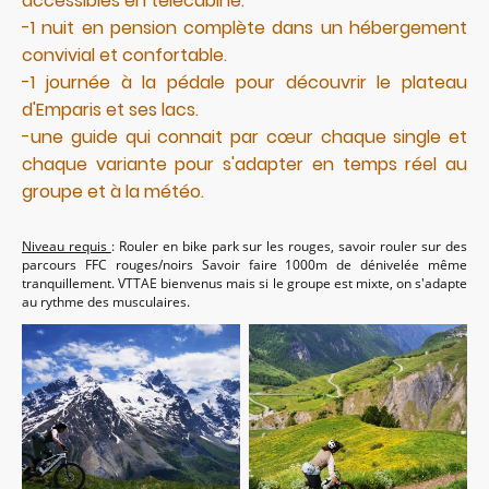
accessibles en télécabine.
-1 nuit en pension complète dans un hébergement
convivial et confortable.
-1 journée à la pédale pour découvrir le plateau
d'Emparis et ses lacs.
-une guide qui connait par cœur chaque single et
chaque variante pour s'adapter en temps réel au
groupe et à la météo.
Niveau requis
: Rouler en bike park sur les rouges, savoir rouler sur des
parcours FFC rouges/noirs Savoir faire 1000m de dénivelée même
tranquillement. VTTAE bienvenus mais si le groupe est mixte, on s'adapte
au rythme des musculaires.