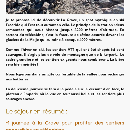
Je te propose ici de découvrir La Grave, un spot mythique en ski
Freeride qui l'est tout autant en vélo. Le principe de la station : deux
remontées qui nous hissent jusque 3200 mètres d'altitude. En
sortant du télécabine, c'est la fracture de rétine assurée devant les
glaciers de la Meije qui culmine à presque 4000 mètres.
Comme l'hiver en ski, les sentiers VTT qui ont été shapés ici sont
sauvages. Il s'agit plus de vélo de montagne que de bike-park. Le
cadre grandiose et les sentiers exigeants nous combleront. La bière
sera bien méritée !
Nous logerons dans un gîte confortable de la vallée pour recharger
nos batteries.
La deuxième journée se fera à la pédale sur le versant d'en face, le
plateau d'Emparis, où la vue en tout aussi belle et les sentiers plus
sauvages encore.
Le séjour en résumé :
-1 journée à la Grave pour profiter des sentiers